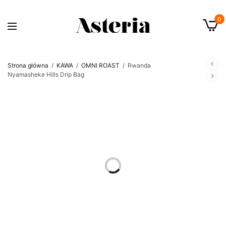
0
Strona główna
/
KAWA
/
OMNI ROAST
/
Rwanda
Nyamasheke Hills Drip Bag