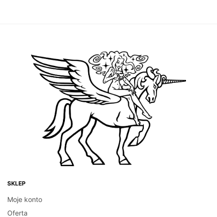
ESPRESSO
KAWA
Brazylia Cerrado 250g x
Kenia AA
DOWIEDZ SIĘ WIĘCEJ
Fundacja Gajusz
Zakres
–
40.00
zł
140.00
zł
cen: od
WYBIERZ OPCJE
40.00zł
do
140.00zł
SKLEP
Moje konto
Oferta