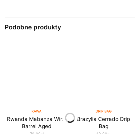
Podobne produkty
KAWA
DRIP BAG
Rwanda Mabanza Wine
Brazylia Cerrado Drip
Barrel Aged
Bag
70.00
zł
12.00
zł
DODAJ DO KOSZYKA
DODAJ DO KOSZYKA