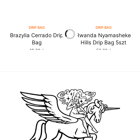
DRIP BAG
DRIP BAG
Brazylia Cerrado Drip
Rwanda Nyamasheke
Bag
Hills Drip Bag 5szt
12.00
zł
50.00
zł
DODAJ DO KOSZYKA
DODAJ DO KOSZYKA
KAWA
KAWA
Kenia AA
Burundi
DOWIEDZ SIĘ WIĘCEJ