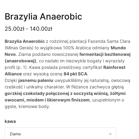
Brazylia Anaerobic
Zakres
25.00
zł
140.00
zł
–
cen: od
Brazylia Anaerobic
z rodzinnej plantacji Fazenda Santa Clara
25.00zł
(Minas Gerais) to wyjątkowa 100% Arabica odmiany
Mundo
do
Novo
. Ziarna poddano nowoczesnej
fermentacji beztlenowej
(anaerobowej)
, co nadało im niezwykle bogaty i wyrazisty
140.00zł
profil (p. 1). Kawa posiada prestiżowy certyfikat
Rainforest
Alliance
oraz wysoką ocenę
84 pkt SCA
.
Dzięki
jasnemu paleniu
uwypukliliśmy jej naturalną, owocową
rześkość i unikalny charakter. W filiżance zachwyca głębią
gorzkiej czekolady połączonej z soczystą wiśnią, żółtymi
owocami, miodem i likierowym finiszem
, uzupełnionym o
gęste, kremowe body.
kawa