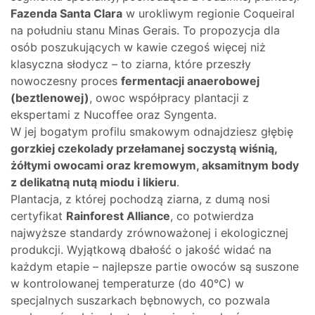
Fazenda Santa Clara
w urokliwym regionie Coqueiral
na południu stanu Minas Gerais. To propozycja dla
osób poszukujących w kawie czegoś więcej niż
klasyczna słodycz – to ziarna, które przeszły
nowoczesny proces
fermentacji anaerobowej
(beztlenowej)
, owoc współpracy plantacji z
ekspertami z Nucoffee oraz Syngenta.
W jej bogatym profilu smakowym odnajdziesz głębię
gorzkiej czekolady przełamanej soczystą wiśnią,
żółtymi owocami oraz kremowym, aksamitnym body
z delikatną nutą miodu i likieru
.
Plantacja, z której pochodzą ziarna, z dumą nosi
certyfikat
Rainforest Alliance
, co potwierdza
najwyższe standardy zrównoważonej i ekologicznej
produkcji. Wyjątkową dbałość o jakość widać na
każdym etapie – najlepsze partie owoców są suszone
w kontrolowanej temperaturze (do 40°C) w
specjalnych suszarkach bębnowych, co pozwala