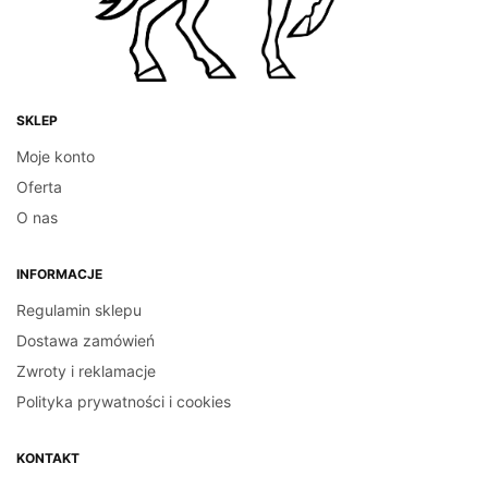
Zakres
–
25.00
zł
140.00
zł
cen: od
WYBIERZ OPCJE
25.00z
do
140.00z
SKLEP
Moje konto
Oferta
O nas
INFORMACJE
Regulamin sklepu
Dostawa zamówień
Zwroty i reklamacje
Polityka prywatności i cookies
KONTAKT