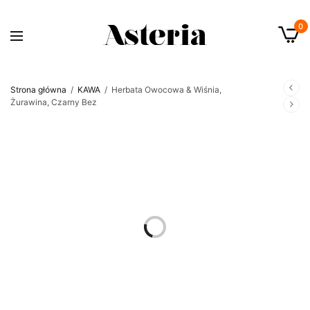
0
Strona główna
/
KAWA
/
Herbata Owocowa & Wiśnia,
Żurawina, Czarny Bez
OUT OF STOCK