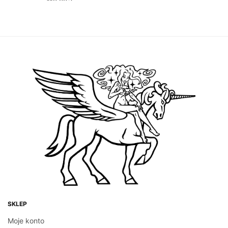
110.00
zł
DODAJ DO KOSZYKA
KAWA
KAWA
Rwanda Mabanza
Kenia AA
DOWIEDZ SIĘ WIĘCEJ
Zakres
–
25.00
zł
140.00
zł
cen: od
WYBIERZ OPCJE
25.00zł
do
140.00zł
SKLEP
Moje konto