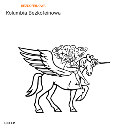
BEZKOFEINOWA
Kolumbia Bezkofeinowa
DOWIEDZ SIĘ WIĘCEJ
SKLEP