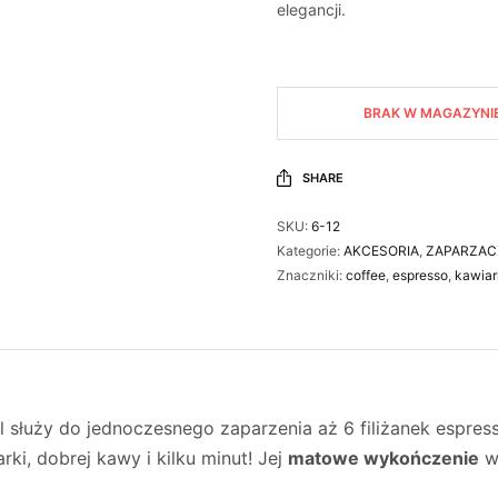
elegancji.
BRAK W MAGAZYNI
SHARE
SKU:
6-12
Kategorie:
AKCESORIA
,
ZAPARZAC
Znaczniki:
coffee
,
espresso
,
kawiar
l służy do jednoczesnego zaparzenia aż 6 filiżanek espre
rki, dobrej kawy i kilku minut! Jej
matowe wykończenie
w 