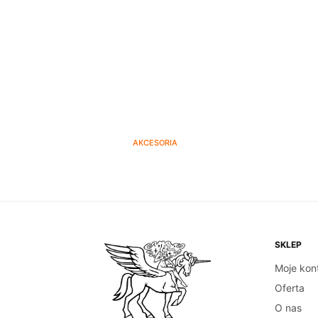
AKCESORIA
Dzbanek do mleka – 600ml
Zaparz
70.00
zł
DODAJ DO KOSZYKA
SKLEP
Moje kon
Oferta
O nas