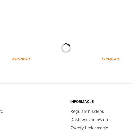
AKCESORIA
AKCESORIA
acz do herbaty – 350 ml
Odkamieniacz w płyni
czyszczenia ekspresów
65.00
zł
DODAJ DO KOSZYKA
50.00
zł
DODAJ DO KOSZYKA
INFORMACJE
to
Regulamin sklepu
Dostawa zamówień
Zwroty i reklamacje