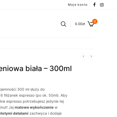
Moje konto
0
0.00
zł
eniowa biała – 300ml
ojemności 300 ml służy do
 filiżanek espresso (po ok. 50ml). Aby
ie espresso potrzebujesz jedynie tej
inut! Jej
matowe wykończenie
w
złotymi detalami
zachwyca i dodaje