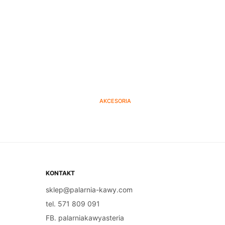
AKCESORIA
e do
Filtr wody do ekspresów
 – 1l
NIVONA – 3szt.
60.00
zł
DODAJ DO KOSZYKA
KONTAKT
sklep@palarnia-kawy.com
tel. 571 809 091
FB. palarniakawyasteria