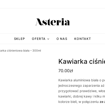
SKLEP
OFERTA
O NAS
KONTAKT
arka ciśnieniowa biała – 300ml
Kawiarka ciśni
70.00
zł
Kawiarka aluminiowa biała o p
jednoczesnego zaparzenia aż 6
przygotować prawdziwe, włosk
kawiarki, dobrej kawy i kilku m
kolorze bieli, w połączeniu
ze 