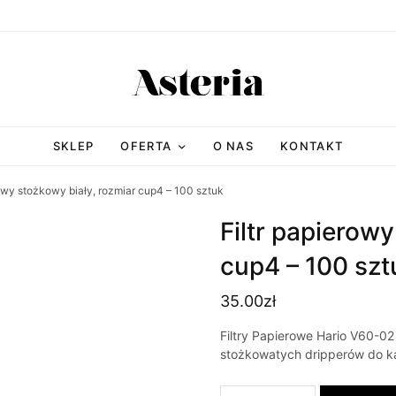
SKLEP
OFERTA
O NAS
KONTAKT
owy stożkowy biały, rozmiar cup4 – 100 sztuk
Filtr papierow
cup4 – 100 szt
35.00
zł
Filtry Papierowe Hario V60-02
stożkowatych dripperów do k