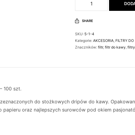
DODA
SHARE
SKU:
5-1-4
Kategorie:
AKCESORIA
,
FILTRY DO
Znaczników:
filtr
,
filtr do kawy
,
filt
– 100 szt.
rzeznaczonych do stożkowych dripów do kawy. Opakowanie
 papieru oraz najlepszych surowców pod okiem pasjonató