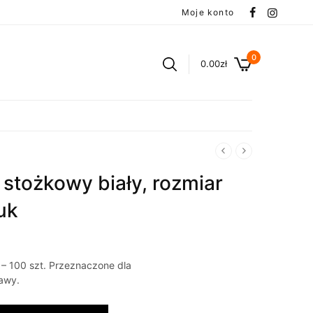
Moje konto
0
0.00
zł
y stożkowy biały, rozmiar
uk
 – 100 szt. Przeznaczone dla
awy.