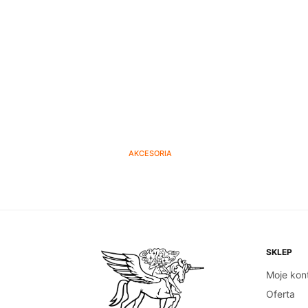
AKCESORIA
Tabletki do czyszczenia
Tam
ekspresów – 10szt.
25.00
zł
DODAJ DO KOSZYKA
SKLEP
Moje kon
Oferta