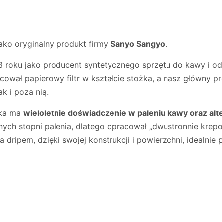
ako oryginalny produkt firmy
Sanyo Sangyo
.
 roku jako producent syntetycznego sprzętu do kawy i od 
wał papierowy filtr w kształcie stożka, a nasz główny pro
k i poza nią.
suka ma
wieloletnie doświadczenie w paleniu kawy oraz a
ych stopni palenia, dlatego opracował „dwustronnie krepow
 dripem, dzięki swojej konstrukcji i powierzchni, idealnie 