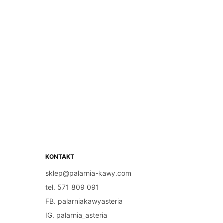
KONTAKT
sklep@palarnia-kawy.com
tel. 571 809 091
FB. palarniakawyasteria
IG. palarnia_asteria