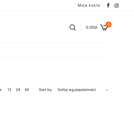
Moje konto
0
0.00
zł
w
12
24
All
Sort by