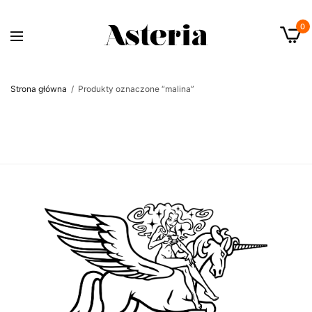
0
Strona główna
/
Produkty oznaczone “malina”