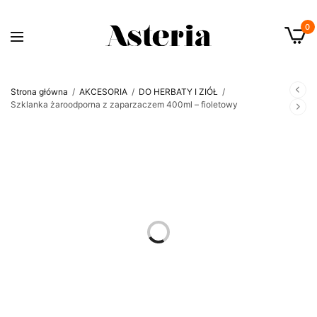
0
Strona główna
/
AKCESORIA
/
DO HERBATY I ZIÓŁ
/
Szklanka żaroodporna z zaparzaczem 400ml – fioletowy
OUT OF STOCK