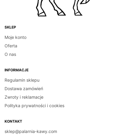
NIVONA – 3szt.
dynamometryczny
czarny – 58mm
60.00
zł
DODAJ DO KOSZYKA
240.00
zł
DODAJ DO KOSZYKA
SKLEP
Moje konto
Oferta
O nas
INFORMACJE
Regulamin sklepu
Dostawa zamówień
Zwroty i reklamacje
Polityka prywatności i cookies
KONTAKT
sklep@palarnia-kawy.com