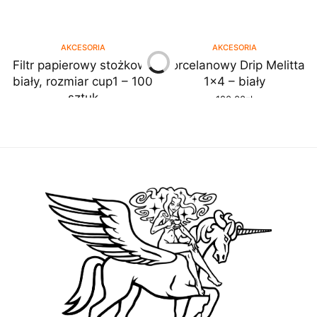
AKCESORIA
AKCESORIA
Filtr papierowy stożkowy
Porcelanowy Drip Melitta
biały, rozmiar cup1 – 100
1×4 – biały
sztuk
120.00
zł
DODAJ DO KOSZYKA
30.00
zł
DODAJ DO KOSZYKA
AKCESORIA
AKCESORIA
Filtr wody do ekspresów
Tamper