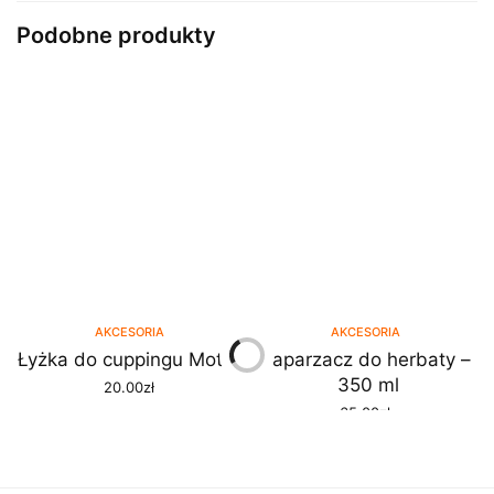
Podobne produkty
AKCESORIA
AKCESORIA
Łyżka do cuppingu Motta
Zaparzacz do herbaty –
350 ml
20.00
zł
DODAJ DO KOSZYKA
65.00
zł
DODAJ DO KOSZYKA