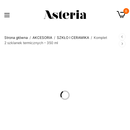
0
Strona główna
/
AKCESORIA
/
SZKŁO I CERAMIKA
/
Komplet
2 szklanek termicznych – 350 ml
OUT OF STOCK