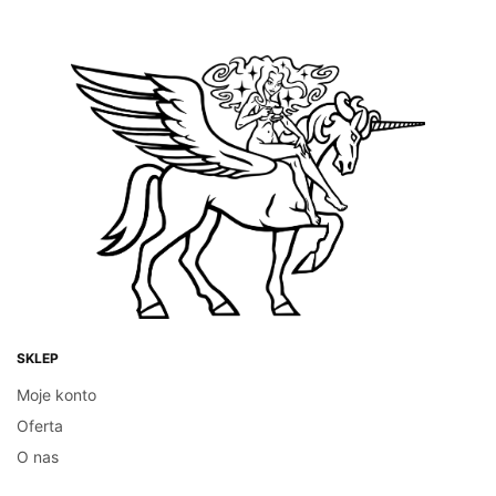
AKCESORIA
AKCESORIA
Kawiarka ciśnieniowa ze
Filtr wody do ekspresów
stali nierdzewnej –
NIVONA – 3szt.
300ml
60.00
zł
DODAJ DO KOSZYKA
80.00
zł
DODAJ DO KOSZYKA
SKLEP
Moje konto
Oferta
O nas