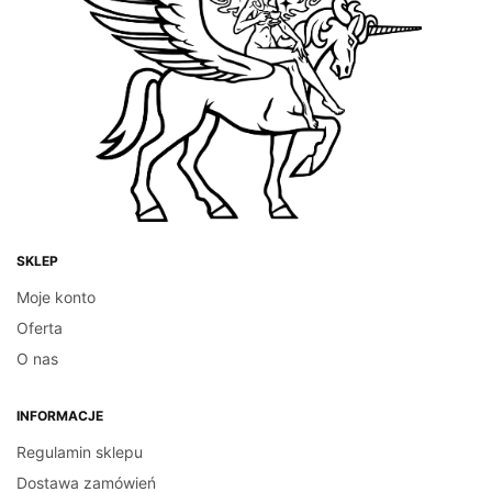
DRIP BAG
KAWA
Brazylia Cerrado Drip
Gwatemala Santa Rosa
DOWIEDZ SIĘ WIĘCEJ
Bag 5szt
44.00
zł
DODAJ DO KOSZYKA
SKLEP
Moje konto
Oferta
O nas
INFORMACJE
Regulamin sklepu
Dostawa zamówień