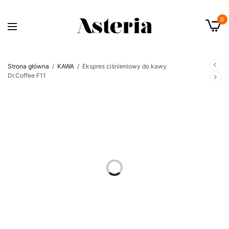
0
Strona główna
/
KAWA
/
Ekspres ciśnieniowy do kawy
Dr.Coffee F11
OUT OF STOCK