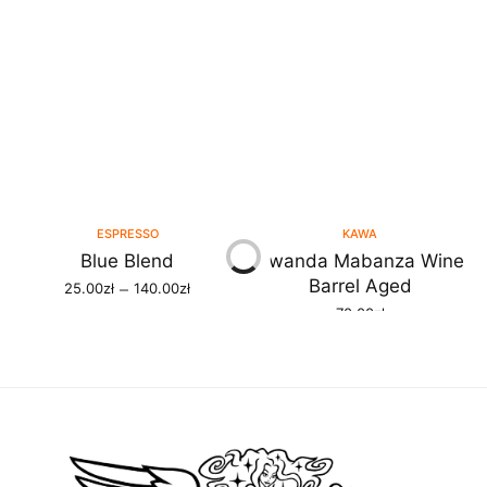
ESPRESSO
KAWA
Blue Blend
Rwanda Mabanza Wine
Zakres
Barrel Aged
–
25.00
zł
140.00
zł
cen: od
WYBIERZ OPCJE
70.00
zł
25.00zł
DODAJ DO KOSZYKA
do
140.00zł